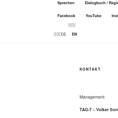
Zum
Sprechen
Dialogbuch / Regi
Inhalt
HEIKO OB
springen
Facebook
YouTube
Ins
Schauspieler, Moderator, Puppe
DE
EN
KONTAKT
Management:
TAG-7 – Volker So