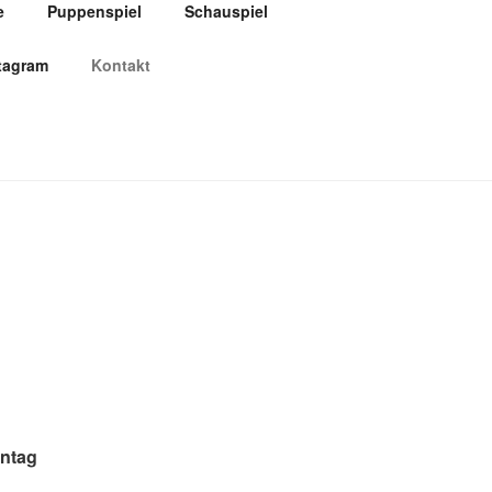
e
Puppenspiel
Schauspiel
ERMÖLLER
tagram
Kontakt
nspieler & Sprecher
nntag