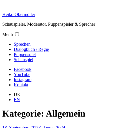
Zum
Inhalt
Heiko Obermöller
springen
Schauspieler, Moderator, Puppenspieler & Sprecher
Menü
Sprechen
Dialogbuch / Regie
Puppenspiel
Schauspiel
Facebook
YouTube
Instagram
Kontakt
DE
EN
Kategorie:
Allgemein
Veröffentlicht
18. September 2017
3. Januar 2024