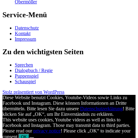
Obermöller
Service-Menü
Datenschutz
Kontakt
Impressum
Zu den wichtigsten Seiten
Sprechen
Dialogbuch / Regie
Puppenspiel
Schauspiel
Stolz präsentiert von WordPress
Diese Website benutzt Cookies, Youtube-Videos sowie Links zu
Facebook und Instagram. Diese können Informationen an Dritte
übermitteln. Bitte lesen Sie dazu unsere
Datenschutzerklärung
! Bitte
klicken Sie auf „OK“, um Ihr Einverständnis zu erklären.
This website uses cookies, Youtube videos as well as links to
Facebook and Instagram. Those may transmit data to third parties.
Please read our
privacy notice
! Please click „OK“ to indicate your
consent.
OK